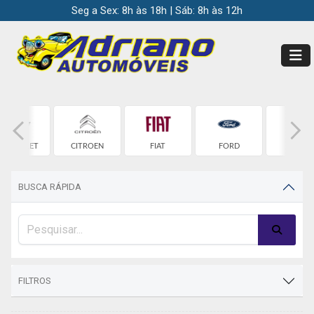
Seg a Sex: 8h às 18h | Sáb: 8h às 12h
HEVROLET
CITROEN
FIAT
FORD
HONDA
BUSCA RÁPIDA
FILTROS