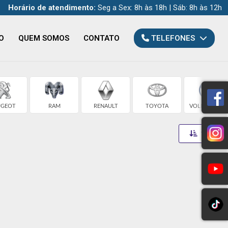
Horário de atendimento:
Seg a Sex: 8h às 18h | Sáb: 8h às 12h
O
QUEM SOMOS
CONTATO
TELEFONES
UGEOT
RAM
RENAULT
TOYOTA
VOLKSWAGEN
Toggle 