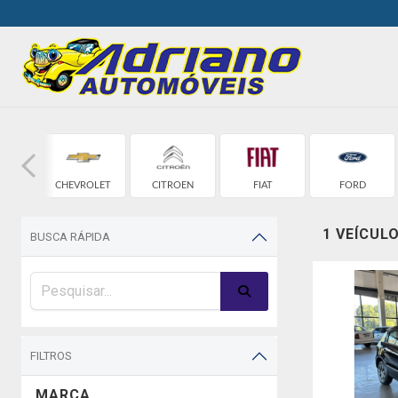
W
CHEVROLET
CITROEN
FIAT
FORD
1 VEÍCUL
BUSCA RÁPIDA
FILTROS
MARCA