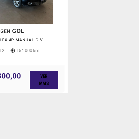
GOL
AGEN
 FLEX 4P MANUAL G.V
12
154.000 km
800,00
VER
MAIS