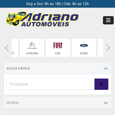
Seg a Sex: 8h às 18h | Sáb: 8h às 12h
HEVROLET
CITROEN
FIAT
FORD
HONDA
BUSCA RÁPIDA
FILTROS