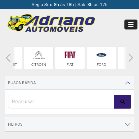
Seg a Sex: 8h às 18h | Sáb: 8h às 12h
HEVROLET
CITROEN
FIAT
FORD
HONDA
BUSCA RÁPIDA
FILTROS