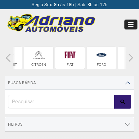
Seg a Sex: 8h às 18h | Sáb: 8h às 12h
HEVROLET
CITROEN
FIAT
FORD
HONDA
BUSCA RÁPIDA
FILTROS