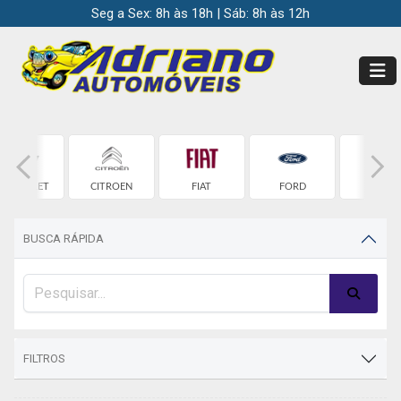
Seg a Sex: 8h às 18h | Sáb: 8h às 12h
HEVROLET
CITROEN
FIAT
FORD
HONDA
BUSCA RÁPIDA
FILTROS