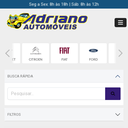
Seg a Sex: 8h às 18h | Sáb: 8h às 12h
HEVROLET
CITROEN
FIAT
FORD
HONDA
BUSCA RÁPIDA
FILTROS