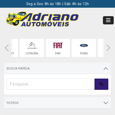
Seg a Sex: 8h às 18h | Sáb: 8h às 12h
HEVROLET
CITROEN
FIAT
FORD
HONDA
BUSCA RÁPIDA
FILTROS