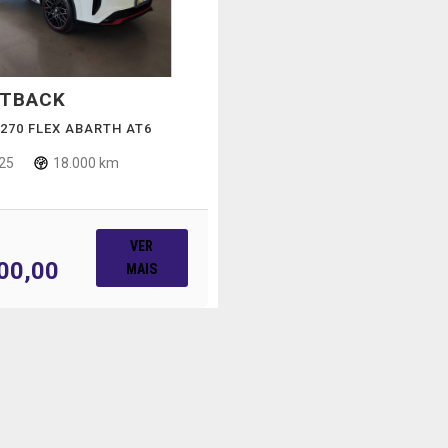
STBACK
 270 FLEX ABARTH AT6
25
18.000 km
VER
00,00
MAIS