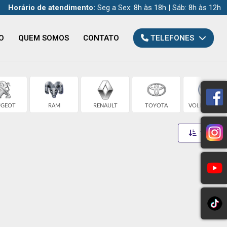
Horário de atendimento:
Seg a Sex: 8h às 18h | Sáb: 8h às 12h
O
QUEM SOMOS
CONTATO
TELEFONES
UGEOT
RAM
RENAULT
TOYOTA
VOLKSWAGEN
Toggle 