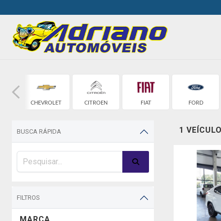
W
CHEVROLET
CITROEN
FIAT
FORD
1 VEÍCUL
BUSCA RÁPIDA
FILTROS
MARCA