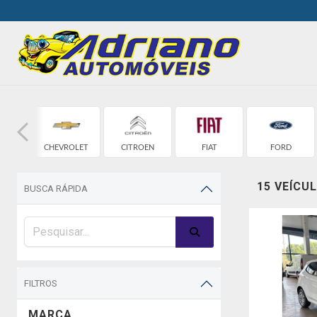
W
CHEVROLET
CITROEN
FIAT
FORD
15 VEÍCU
BUSCA RÁPIDA
FILTROS
MARCA