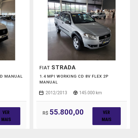
STRADA
FIAT
 CD MANUAL
1.4 MPI WORKING CD 8V FLEX 2P
MANUAL
2012/2013
145.000 km
55.800,00
VER
VER
R$
MAIS
MAIS