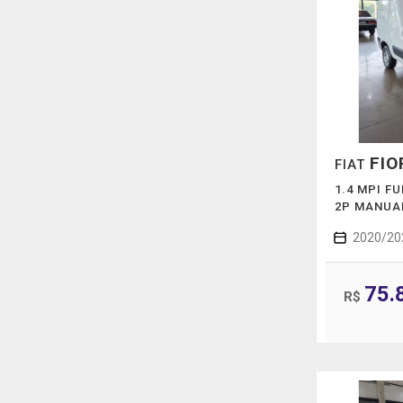
FIO
FIAT
1.4 MPI F
2P MANUA
2020/20
75.
R$