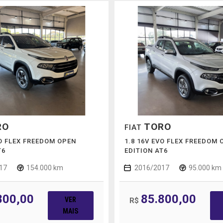
RO
TORO
FIAT
VO FLEX FREEDOM OPEN
1.8 16V EVO FLEX FREEDOM 
T6
EDITION AT6
17
154.000 km
2016/2017
95.000 km
800,00
85.800,00
VER
R$
MAIS