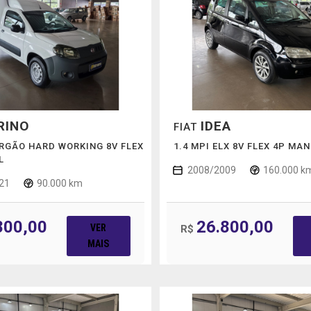
RINO
IDEA
FIAT
URGÃO HARD WORKING 8V FLEX
1.4 MPI ELX 8V FLEX 4P MA
L
2008/2009
160.000 k
21
90.000 km
800,00
26.800,00
VER
R$
MAIS