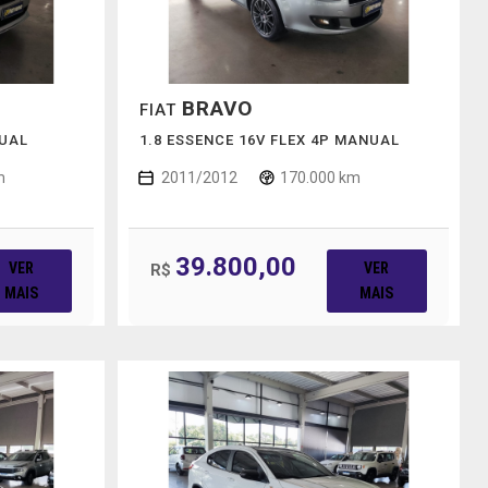
BRAVO
FIAT
NUAL
1.8 ESSENCE 16V FLEX 4P MANUAL
m
2011/2012
170.000 km
39.800,00
VER
VER
R$
MAIS
MAIS