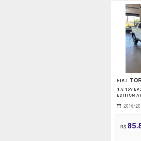
TO
FIAT
1.8 16V E
EDITION A
2016/20
85.
R$