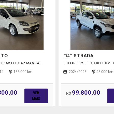
NTO
STRADA
FIAT
CE 16V FLEX 4P MANUAL
1.3 FIREFLY FLEX FREEDOM
14
183.000 km
2024/2025
28.000 km
800,00
99.800,00
VER
R$
MAIS