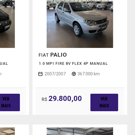
PALIO
FIAT
NUAL
1.0 MPI FIRE 8V FLEX 4P MANUAL
m
2007/2007
367.000 km
29.800,00
VER
VER
R$
MAIS
MAIS