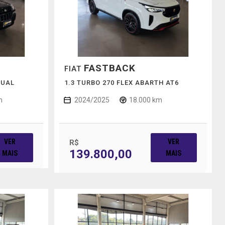
FASTBACK
FIAT
NUAL
1.3 TURBO 270 FLEX ABARTH AT6
m
2024/2025
18.000 km
VER
VER
R$
139.800,00
MAIS
MAIS