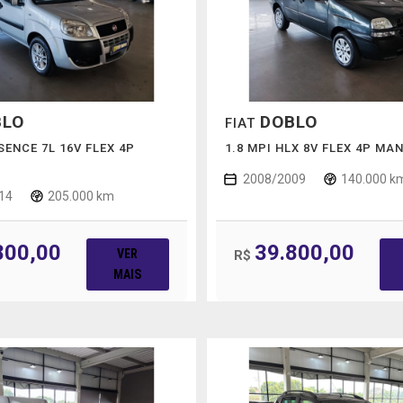
BLO
DOBLO
FIAT
SENCE 7L 16V FLEX 4P
1.8 MPI HLX 8V FLEX 4P MA
2008/2009
140.000 k
14
205.000 km
800,00
39.800,00
VER
R$
MAIS