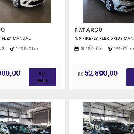
GO
ARGO
FIAT
LY FLEX MANUAL
1.0 FIREFLY FLEX DRIVE MA
22
108.000 km
2018/2018
134.000 k
800,00
52.800,00
VER
R$
MAIS