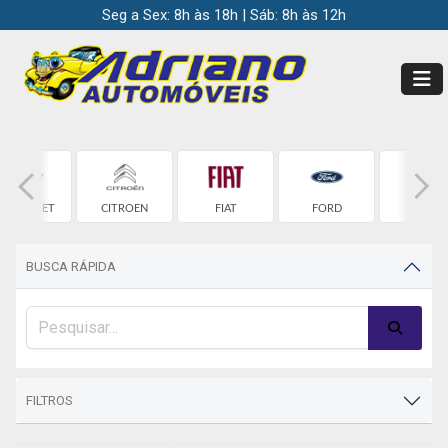
Seg a Sex: 8h às 18h | Sáb: 8h às 12h
HEVROLET
CITROEN
FIAT
FORD
HONDA
BUSCA RÁPIDA
FILTROS