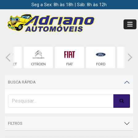
Seg a Sex: 8h às 18h | Sáb: 8h às 12h
HEVROLET
CITROEN
FIAT
FORD
HONDA
BUSCA RÁPIDA
FILTROS