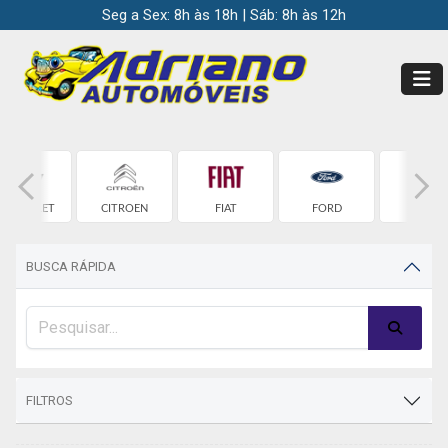
Seg a Sex: 8h às 18h | Sáb: 8h às 12h
HEVROLET
CITROEN
FIAT
FORD
HONDA
BUSCA RÁPIDA
FILTROS