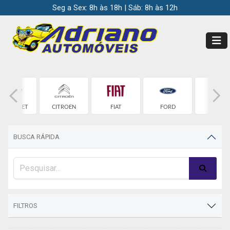
Seg a Sex: 8h às 18h | Sáb: 8h às 12h
HEVROLET
CITROEN
FIAT
FORD
HONDA
BUSCA RÁPIDA
FILTROS