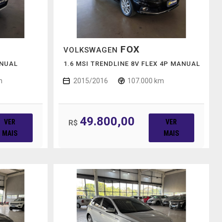
FOX
VOLKSWAGEN
ANUAL
1.6 MSI TRENDLINE 8V FLEX 4P MANUAL
m
2015/2016
107.000 km
49.800,00
VER
VER
R$
MAIS
MAIS