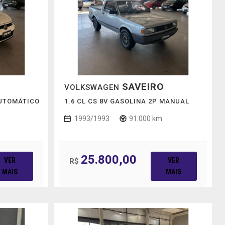
SAVEIRO
VOLKSWAGEN
AUTOMÁTICO
1.6 CL CS 8V GASOLINA 2P MANUAL
1993/1993
91.000 km
25.800,00
VER
VER
R$
MAIS
MAIS