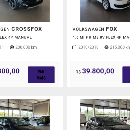
CROSSFOX
FOX
AGEN
VOLKSWAGEN
 FLEX 4P MANUAL
1.6 MI PRIME 8V FLEX 4P M
11
200.000 km
2010/2010
215.000 k
800,00
39.800,00
VER
R$
MAIS