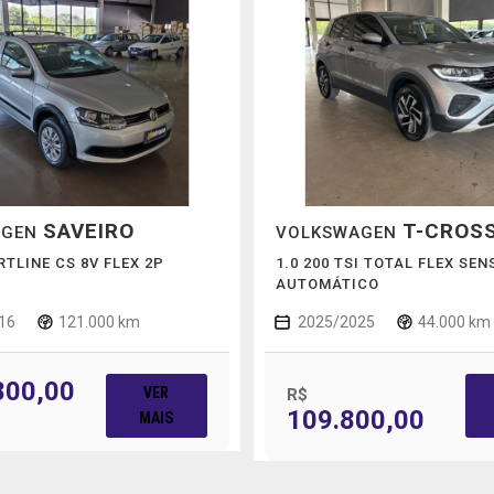
SAVEIRO
T-CROS
AGEN
VOLKSWAGEN
RTLINE CS 8V FLEX 2P
1.0 200 TSI TOTAL FLEX SEN
AUTOMÁTICO
16
121.000 km
2025/2025
44.000 km
800,00
VER
R$
109.800,00
MAIS