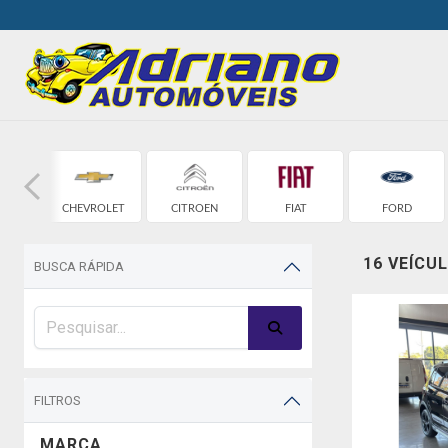
W
CHEVROLET
CITROEN
FIAT
FORD
16 VEÍCU
BUSCA RÁPIDA
FILTROS
MARCA