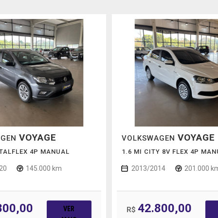
VOYAGE
VOYAGE
AGEN
VOLKSWAGEN
OTALFLEX 4P MANUAL
1.6 MI CITY 8V FLEX 4P MA
20
145.000 km
2013/2014
201.000 k
800,00
42.800,00
VER
R$