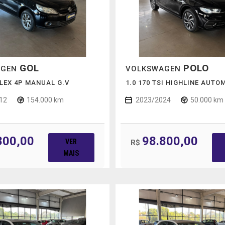
GOL
POLO
AGEN
VOLKSWAGEN
 FLEX 4P MANUAL G.V
1.0 170 TSI HIGHLINE AUTO
12
154.000 km
2023/2024
50.000 km
800,00
98.800,00
VER
R$
MAIS