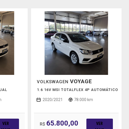
VOYAGE
VOLKSWAGEN
NUAL
1.6 16V MSI TOTALFLEX 4P AUTOMÁTICO
m
2020/2021
78.000 km
65.800,00
VER
VER
R$